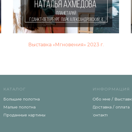
АЛОГ
ИНФОРМАЦИЯ
Выставка «Мгновения» 2023 г.
ие полотна
Обо мне / Выставки
 полотна
Доставка / оплата
нные картины
Контакты
ика конфиденциальности