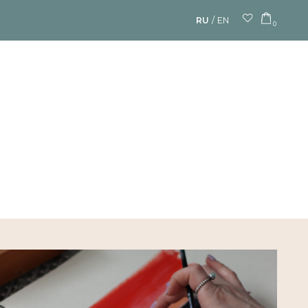
/
RU
EN
0