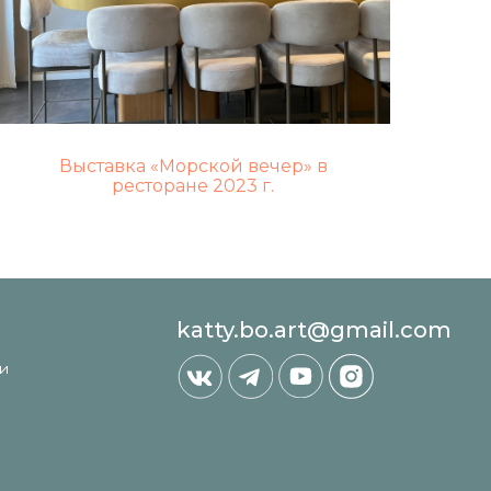
katty.bo.art@gmail.com
Выставка «Морской вечер» в
ресторане 2023 г.
Дизайн сайта: artandkate