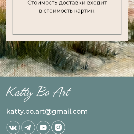
katty.bo.art@gmail.com
КАТАЛОГ
Большие полотна
Малые полотна
Проданные картины
ИНФОРМАЦИЯ
Обо мне / Выставки
Доставка / оплата
Контакты