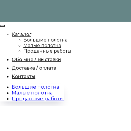
Обо мне / Выставки
Каталог
Каталог
Контакты
Обо мне / Выставки
Большие полотна
Доставка / Оплата
Малые полотна
Каталог
RU
/
Проданные работы
Контакты
EN
Доставка / Оплата
Обо мне / Выставки
RU
/
Доставка / оплата
EN
Контакты
Большие полотна
Малые полотна
Проданные работы