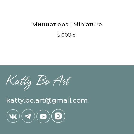
Миниатюра | Miniature
katty.bo.art@gmail.com
5 000
р.
КАТАЛОГ
Большие полотна
Малые полотна
Проданные картины
ИНФОРМАЦИЯ
Обо мне / Выставки
Доставка / оплата
Контакты
2024 © Все права защищены